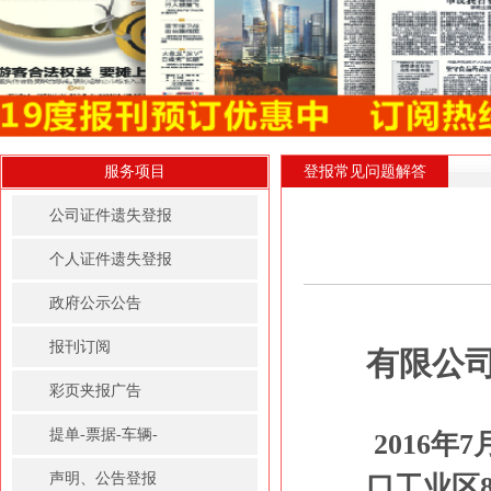
服务项目
登报常见问题解答
公司证件遗失登报
个人证件遗失登报
政府公示公告
报刊订阅
有限公
彩页夹报广告
提单-票据-车辆-
2016
房屋租赁凭证登报
声明、公告登报
口工业区