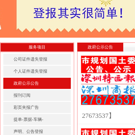
服务项目
政府公示公告
公司证件遗失登报
个人证件遗失登报
政府公示公告
报刊订阅
彩页夹报广告
27673537】
提单-票据-车辆-
房屋租赁凭证登报
声明、公告登报