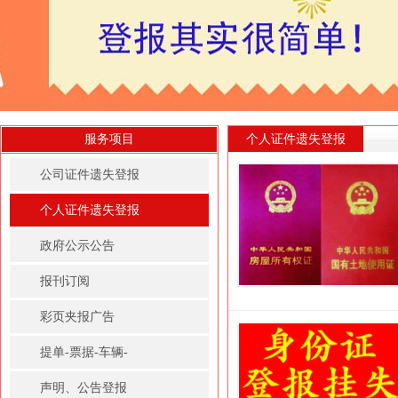
服务项目
个人证件遗失登报
公司证件遗失登报
个人证件遗失登报
政府公示公告
报刊订阅
彩页夹报广告
提单-票据-车辆-
房屋租赁凭证登报
声明、公告登报