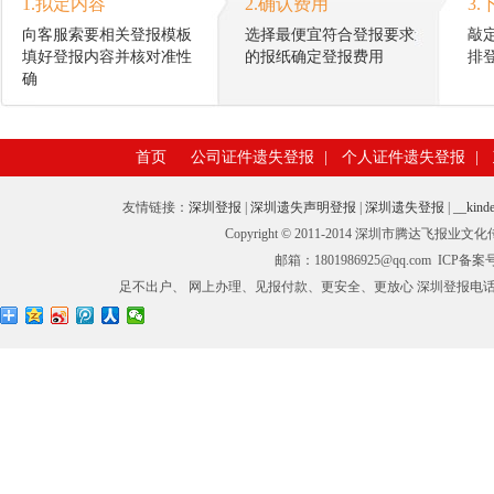
1.拟定内容
2.确认费用
3.
向客服索要相关登报模板
选择最便宜符合登报要求
敲
填好登报内容并核对准性
的报纸确定登报费用
排
确
首页
公司证件遗失登报
|
个人证件遗失登报
|
友情链接：
深圳登报
|
深圳遗失声明登报
|
深圳遗失登报
|
__kinde
Copyright © 2011-2014 深圳市腾
邮箱：1801986925@qq.com ICP备
足不出户、 网上办理、见报付款、更安全、更放心 深圳登报电话：0755-27673