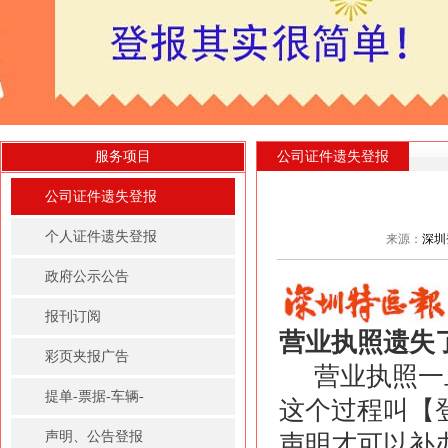
服务项目
公司证件遗失登报
公司证件遗失登报
个人证件遗失登报
来源：
深圳
政府公示公告
报刊订阅
营业执照遗失
彩页夹报广告
营业执照一
提单-票据-车辆-
这个过程叫【
房屋租赁凭证登报
声明、公告登报
声明才可以补