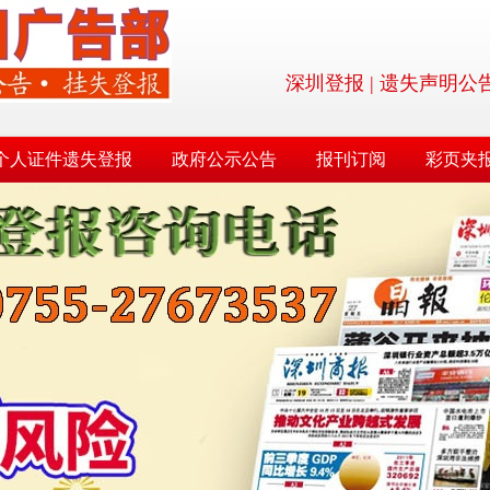
深圳登报 | 遗失声明公告登报
个人证件遗失登报
政府公示公告
报刊订阅
彩页夹