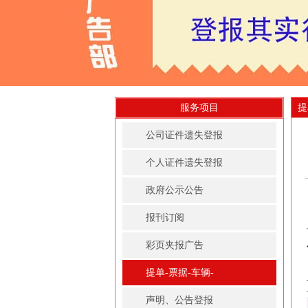
服务项目
提
公司证件遗失登报
个人证件遗失登报
政府公示公告
报刊订阅
彩页夹报广告
提单-票据-车辆-
房屋租赁凭证登报
声明、公告登报