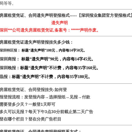
局等等。
房屋租赁凭证、合同遗失声明登报格式-----
【深圳报业集团官方登报格式
遗失声明
深圳***公司遗失房屋租赁凭证,备案号：******声明作废。
房屋租赁凭证遗失声明登报挂失多少钱：
深圳特区报
： 标题“遗失声明”100元，内容每14字50元。
深圳商报
： 标题“遗失声明”90元，内容每14字45元。
深圳晚报
：标题“遗失声明”不计费，内容每35字160元。
晶报
：标题“遗失声明”不计费，内容每35字180元。
房屋租赁凭证、合同登报挂失-如何登
报
登报流程：发登报内容→选择报纸→见报→付款
需要登多少天？一般登1天即可
多久可以见报？每天下午3点30分前截止第二天广告
登在哪个栏目？登在分类广告栏目
房屋租赁凭证、合同遗失声明登报联系方式：